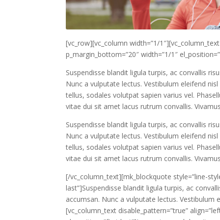
[vc_row][vc_column width=”1/1″][vc_column_text 
p_margin_bottom=”20″ width=”1/1″ el_position=”fi
Suspendisse blandit ligula turpis, ac convallis 
Nunc a vulputate lectus. Vestibulum eleifend nis
tellus, sodales volutpat sapien varius vel. Phasell
vitae dui sit amet lacus rutrum convallis. Vivamu
Suspendisse blandit ligula turpis, ac convallis 
Nunc a vulputate lectus. Vestibulum eleifend nis
tellus, sodales volutpat sapien varius vel. Phasell
vitae dui sit amet lacus rutrum convallis. Vivamu
[/vc_column_text][mk_blockquote style=”line-style”
last”]Suspendisse blandit ligula turpis, ac conva
accumsan. Nunc a vulputate lectus. Vestibulum e
[vc_column_text disable_pattern=”true” align=”