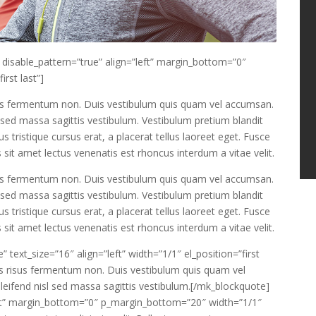
disable_pattern=”true” align=”left” margin_bottom=”0″
rst last”]
risus fermentum non. Duis vestibulum quis quam vel accumsan.
l sed massa sagittis vestibulum. Vestibulum pretium blandit
us tristique cursus erat, a placerat tellus laoreet eget. Fusce
s sit amet lectus venenatis est rhoncus interdum a vitae velit.
risus fermentum non. Duis vestibulum quis quam vel accumsan.
l sed massa sagittis vestibulum. Vestibulum pretium blandit
us tristique cursus erat, a placerat tellus laoreet eget. Fusce
s sit amet lectus venenatis est rhoncus interdum a vitae velit.
 text_size=”16″ align=”left” width=”1/1″ el_position=”first
llis risus fermentum non. Duis vestibulum quis quam vel
leifend nisl sed massa sagittis vestibulum.[/mk_blockquote]
left” margin_bottom=”0″ p_margin_bottom=”20″ width=”1/1″