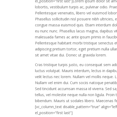
el_position=”first last”]Lorem ipsum dolor sit am
lobortis, vestibulum turpis ac, pulvinar odio. Prae
Pellentesque venenatis, libero vel euismod lobor
Phasellus sollicitudin nisl posuere nibh ultricies, 
congue massa euismod quis. Etiam interdum dolor
eu nunc nunc. Phasellus lacus magna, dapibus vi
malesuada fames ac ante ipsum primis in fauci
Pellentesque habitant morbi tristique senectus 
adipiscing pretium tortor, eget pretium nulla ul
sit amet vitae dui. Donec ut gravida lorem.
Cras tristique turpis justo, eu consequat sem a
luctus volutpat. Mauris interdum, lectus in dapib
velit lectus nec lorem. Nullam vel mollis neque. 
Nullam vel enim dui. Cum sociis natoque penatib
Sed tincidunt accumsan massa id viverra. Sed sagi
tellus, vel molestie neque nulla non ligula. Proin
bibendum. Mauris ut sodales libero. Maecenas f
[vc_column_text disable_pattern=”true” align=”
el_position=”first last”]