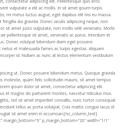
et, consectetur adipiscing elit. Pellentesque quis eros
sent vulputate a elit ac mollis. In sit amet ipsum turpis.
tis, mi metus luctus augue, eget dapibus elit nisi eu massa.
et fringilla dui gravida. Donec iaculis adipiscing neque, non
 sit amet justo vulputate, non mollis velit venenatis. Morbi
tae pellentesque sit amet, venenatis ac purus. Interdum et
bus. Donec volutpat bibendum diam eget posuere.
et netus et malesuada fames ac turpis egestas. Aliquam
lamcorper id. Nullam ac nunc at lectus elementum vestibulum
dipiscing ut. Donec posuere bibendum metus. Quisque gravida
us molestie, quam felis sollicitudin mauris, sit amet tempus
Lorem ipsum dolor sit amet, consectetur adipiscing elit.
us et magnis dis parturient montes, nascetur ridiculus mus.
ttis, nisl sit amet imperdiet convallis, nunc tortor consequat
 tincidunt tellus ac porta volutpat. Cras mattis congue lacus id
eugiat sit amet enim in accumsan.[/vc_column_text]
left” margin_bottom=”0″ p_margin_bottom=”20″ width=”1/1″