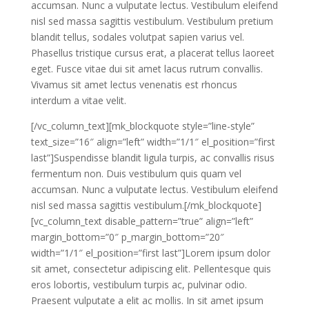
accumsan. Nunc a vulputate lectus. Vestibulum eleifend
nisl sed massa sagittis vestibulum. Vestibulum pretium
blandit tellus, sodales volutpat sapien varius vel.
Phasellus tristique cursus erat, a placerat tellus laoreet
eget. Fusce vitae dui sit amet lacus rutrum convallis.
Vivamus sit amet lectus venenatis est rhoncus
interdum a vitae velit.
[/vc_column_text][mk_blockquote style=”line-style”
text_size=”16″ align=”left” width=”1/1″ el_position=”first
last”]Suspendisse blandit ligula turpis, ac convallis risus
fermentum non. Duis vestibulum quis quam vel
accumsan. Nunc a vulputate lectus. Vestibulum eleifend
nisl sed massa sagittis vestibulum.[/mk_blockquote]
[vc_column_text disable_pattern=”true” align=”left”
margin_bottom=”0″ p_margin_bottom=”20″
width=”1/1″ el_position=”first last”]Lorem ipsum dolor
sit amet, consectetur adipiscing elit. Pellentesque quis
eros lobortis, vestibulum turpis ac, pulvinar odio.
Praesent vulputate a elit ac mollis. In sit amet ipsum