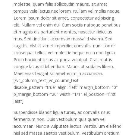
molestie, quam felis sollicitudin mauris, sit amet
tempus velit lectus nec lorem. Nullam vel mollis neque.
Lorem ipsum dolor sit amet, consectetur adipiscing
elit. Nullam vel enim dui. Cum sociis natoque penatibus
et magnis dis parturient montes, nascetur ridiculus
mus. Sed tincidunt accumsan massa id viverra. Sed
sagittis, nisl sit amet imperdiet convallis, nunc tortor
consequat tellus, vel molestie neque nulla non ligula.
Proin tincidunt tellus ac porta volutpat. Cras mattis
congue lacus id bibendum. Mauris ut sodales libero.
Maecenas feugiat sit amet enim in accumsan.
[/vc_column_text][vc_column_text
disable_pattern=”true” align=”left” margin_bottom=”0″
p_margin_bottom=”20″ width=”1/1″ el_position=”first
last”]
Suspendisse blandit ligula turpis, ac convallis risus
fermentum non. Duis vestibulum quis quam vel
accumsan. Nunc a vulputate lectus. Vestibulum eleifend
nisl sed massa sagittis vestibulum. Vestibulum pretium